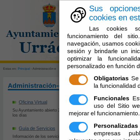
Sus opcione
cookies en est
Las cookies so
funcionamiento del sit
navegación, usamos cookie
sesión y brindarle un inic
El Ayuntami
optimizar la funcionali
personalizado en función d
Estas en:
Principal
- Administración-e
Obligatorias
Se 
Administración-e
la funcionalidad de
Funcionales
Est
Oficina Virtual
Perfil del Contrat
uso del Sitio 
Su Ayuntamiento abierto 24 horas todos
Información y Servicio
mejorar el funcionamiento.
los días
Oferentes y Contratan
Personalizadas
Guía de Servicios
Impresos y Form
empresas publ
Información de los servicios que le presta
Modelos de Solicitude