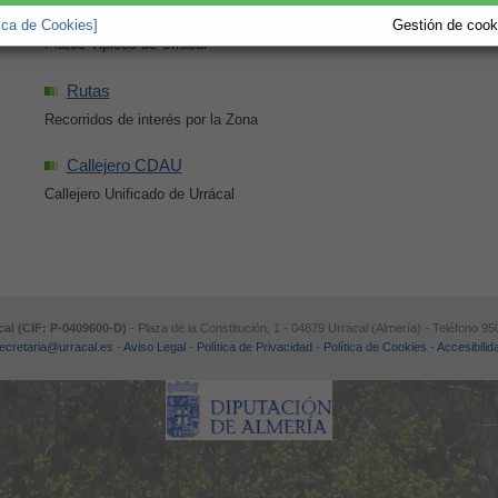
Gastronomía
tica de Cookies]
Gestión de cooki
Platos Tipicos de Urrácal
Rutas
Recorridos de interés por la Zona
Callejero CDAU
Callejero Unificado de Urrácal
al (CIF: P-0409600-D)
- Plaza de la Constitución, 1 - 04879 Urrácal (Almería) - Teléfono
ecretaria@urracal.es
-
Aviso Legal
-
Política de Privacidad
-
Política de Cookies
-
Accesibilid