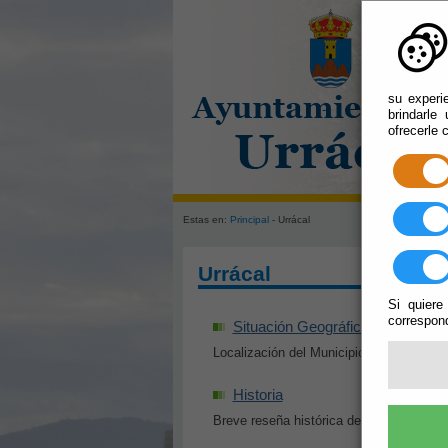
su experi
brindarle
ofrecerle 
Estas en:
Principal
- Urrácal
Urrácal
Si quiere
correspond
Situación Geográfica
Localización del Municipio de Urrácal
Historia
Breve reseña histórica de Urrácal