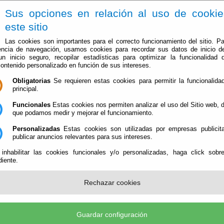
Sus opciones en relación al uso de cooki
este sitio
Las cookies son importantes para el correcto funcionamiento del sitio. Pa
encia de navegación, usamos cookies para recordar sus datos de inicio d
 un inicio seguro, recopilar estadísticas para optimizar la funcionalidad d
contenido personalizado en función de sus intereses.
Obligatorias
Se requieren estas cookies para permitir la funcionalidad
El Ayuntamiento
Administración-e
Que Hacer Cuan
principal.
Funcionales
Estas cookies nos permiten analizar el uso del Sitio web,
que podamos medir y mejorar el funcionamiento.
Personalizadas
Estas cookies son utilizadas por empresas publicita
publicar anuncios relevantes para sus intereses.
 inhabilitar las cookies funcionales y/o personalizadas, haga click sobr
iente.
Como Llegar
Transportes para llegar a Urrácal
Rechazar cookies
Economía
La Economía en Urrácal
Guardar configuración