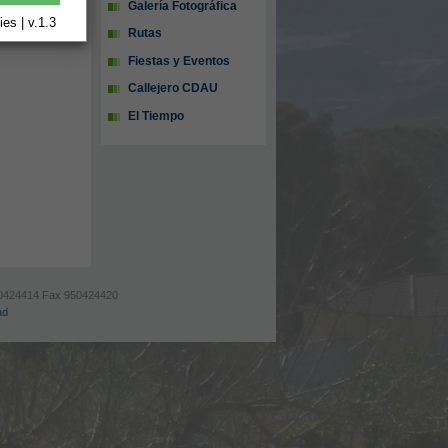
Galería Fotográfica
es | v.1.3
Rutas
Fiestas y Eventos
Callejero CDAU
El Tiempo
 950424414 Fax 950424420
ad