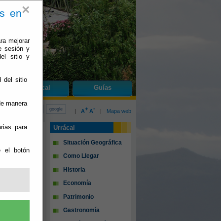
×
es en
ra mejorar
e sesión y
el sitio y
 del sitio
do
Urrácal
Guías
 de manera
+
-
|
A
A
|
Mapa web
rias para
Urrácal
Situación Geográfica
e el botón
Como Llegar
Historia
Economía
Patrimonio
Gastronomía